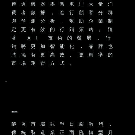
透過機器學習處理大量消
費者數據，進行顧客分群
與預測分析，幫助企業制
定更有效的行銷策略。隨
著 AI 技術的發展，行
銷將更加智能化，品牌也
將擁有更高效、更精準的
市場運營方式。
傳統製造
隨著市場競爭日趨激烈，
傳統製造業正面臨轉型升